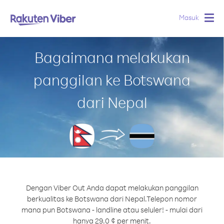
Masuk
Togg
navig
Bagaimana melakukan
panggilan ke Botswana
dari Nepal
Dengan Viber Out Anda dapat melakukan panggilan
berkualitas ke Botswana dari Nepal.
Telepon nomor
mana pun Botswana - landline atau seluler! - mulai dari
hanya 29.0 ¢ per menit.