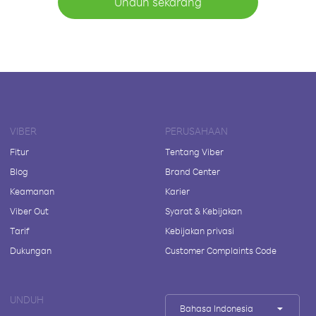
Unduh sekarang
VIBER
PERUSAHAAN
Fitur
Tentang Viber
Blog
Brand Center
Keamanan
Karier
Viber Out
Syarat & Kebijakan
Tarif
Kebijakan privasi
Dukungan
Customer Complaints Code
UNDUH
Bahasa Indonesia