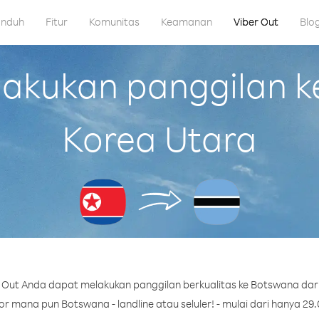
nduh
Fitur
Komunitas
Keamanan
Viber Out
Blo
kukan panggilan k
Korea Utara
 Out Anda dapat melakukan panggilan berkualitas ke Botswana dari
 mana pun Botswana - landline atau seluler! - mulai dari hanya 29.