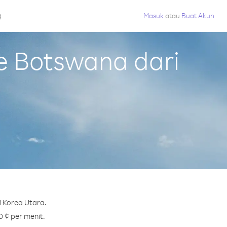
g
Masuk
atau
Buat Akun
e Botswana dari
 Korea Utara.
0 ¢ per menit.