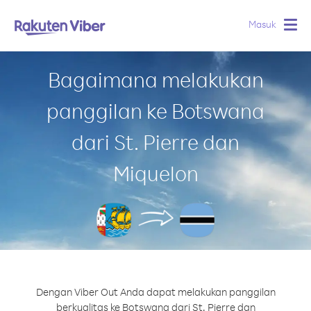
Masuk
Togg
navig
Bagaimana melakukan
panggilan ke Botswana
dari St. Pierre dan
Miquelon
Dengan Viber Out Anda dapat melakukan panggilan
berkualitas ke Botswana dari St. Pierre dan