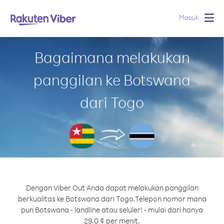
Masuk
Togg
navig
Bagaimana melakukan
panggilan ke Botswana
dari Togo
Dengan Viber Out Anda dapat melakukan panggilan
berkualitas ke Botswana dari Togo.
Telepon nomor mana
pun Botswana - landline atau seluler! - mulai dari hanya
29.0 ¢ per menit.