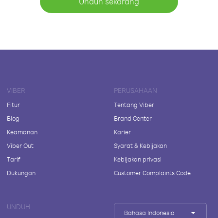
Unduh sekarang
VIBER
PERUSAHAAN
Fitur
Tentang Viber
Blog
Brand Center
Keamanan
Karier
Viber Out
Syarat & Kebijakan
Tarif
Kebijakan privasi
Dukungan
Customer Complaints Code
UNDUH
Bahasa Indonesia