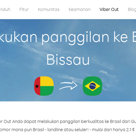
nduh
Fitur
Komunitas
Keamanan
Viber Out
Blo
kan panggilan ke Br
Bissau
r Out Anda dapat melakukan panggilan berkualitas ke Brasil dari Gu
mor mana pun Brasil - landline atau seluler! - mulai dari hanya 2.1 ¢