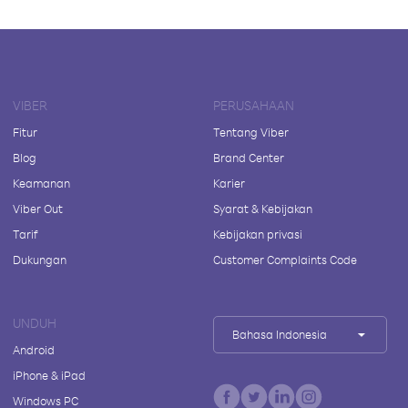
VIBER
PERUSAHAAN
Fitur
Tentang Viber
Blog
Brand Center
Keamanan
Karier
Viber Out
Syarat & Kebijakan
Tarif
Kebijakan privasi
Dukungan
Customer Complaints Code
UNDUH
Bahasa Indonesia
Android
iPhone & iPad
Windows PC