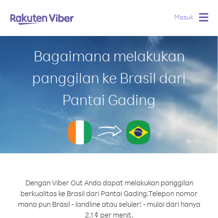
Masuk
Togg
navig
Bagaimana melakukan
panggilan ke Brasil dari
Pantai Gading
Dengan Viber Out Anda dapat melakukan panggilan
berkualitas ke Brasil dari Pantai Gading.
Telepon nomor
mana pun Brasil - landline atau seluler! - mulai dari hanya
2.1 ¢ per menit.