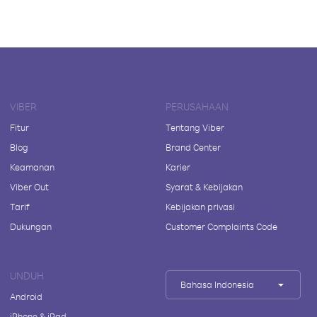
VIBER
PERUSAHAAN
Fitur
Tentang Viber
Blog
Brand Center
Keamanan
Karier
Viber Out
Syarat & Kebijakan
Tarif
Kebijakan privasi
Dukungan
Customer Complaints Code
UNDUH
Bahasa Indonesia
Android
iPhone & iPad