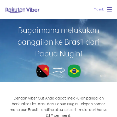
Masuk
Togg
navig
Bagaimana melakukan
panggilan ke Brasil dari
Papua Nugini
Dengan Viber Out Anda dapat melakukan panggilan
berkualitas ke Brasil dari Papua Nugini.
Telepon nomor
mana pun Brasil - landline atau seluler! - mulai dari hanya
2.1 ¢ per menit.