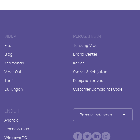
VIBER
PERUSAHAAN
Fitur
Tentang Viber
Blog
Brand Center
Keamanan
Karier
Viber Out
Syarat & Kebijakan
Tarif
Kebijakan privasi
Dukungan
Customer Complaints Code
UNDUH
Bahasa Indonesia
Android
iPhone & iPad
Windows PC