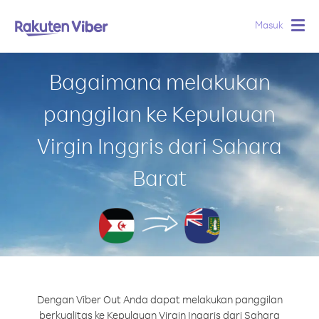
Masuk
Togg
navig
Bagaimana melakukan
panggilan ke Kepulauan
Virgin Inggris dari Sahara
Barat
Dengan Viber Out Anda dapat melakukan panggilan
berkualitas ke Kepulauan Virgin Inggris dari Sahara