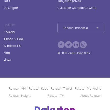
Tarif
Kebijakan privasi
Dukungan
Customer Complaints Code
UNDUH
Bahasa Indonesia
Android
iPhone & iPad
Windows PC
Mac
©
2026
Viber Media S.à r.l.
Linux
Rakuten Viki
Rakuten Kobo
Rakuten Travel
Rakuten Marketing
Rakuten Insight
Rakuten TV
About Rakuten