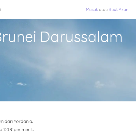
g
Masuk
atau
Buat Akun
Brunei Darussalam
m dari Yordania.
 7.0 ¢ per menit.