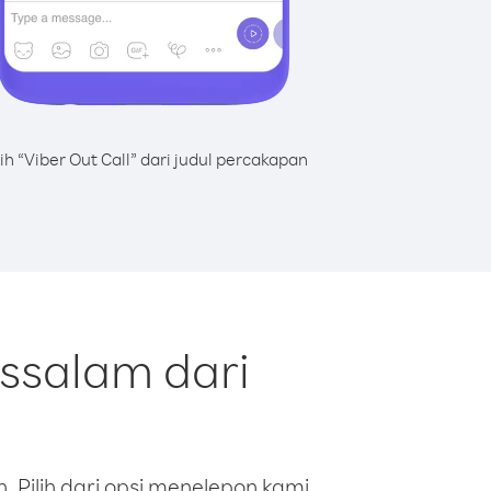
lih “Viber Out Call” dari judul percakapan
ssalam dari
 Pilih dari opsi menelepon kami