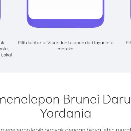
uk
Pilih kontak di Viber dan telepon dari layar info
Pi
nia,
mereka
 Lokal
 menelepon Brunei Daru
Yordania
enelepon lebih banyak dengan biaya lebih murah.