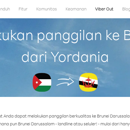
nduh
Fitur
Komunitas
Keamanan
Viber Out
Blo
kan panggilan ke 
dari Yordania
t Anda dapat melakukan panggilan berkualitas ke Brunei Darussala
na pun Brunei Darussalam - landline atau seluler! - mulai dari hanya