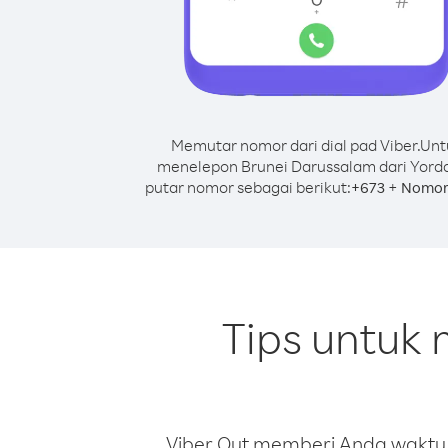
Memutar nomor dari dial pad Viber.
Unt
menelepon Brunei Darussalam dari Yorda
putar nomor sebagai berikut:
+
+
673
Nomor
Tips untuk
Viber Out memberi Anda waktu m