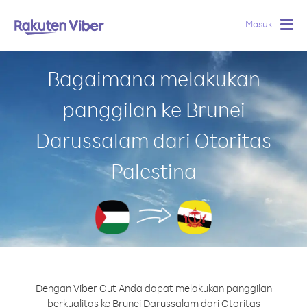
Masuk
Togg
navig
Bagaimana melakukan
panggilan ke Brunei
Darussalam dari Otoritas
Palestina
Dengan Viber Out Anda dapat melakukan panggilan
berkualitas ke Brunei Darussalam dari Otoritas