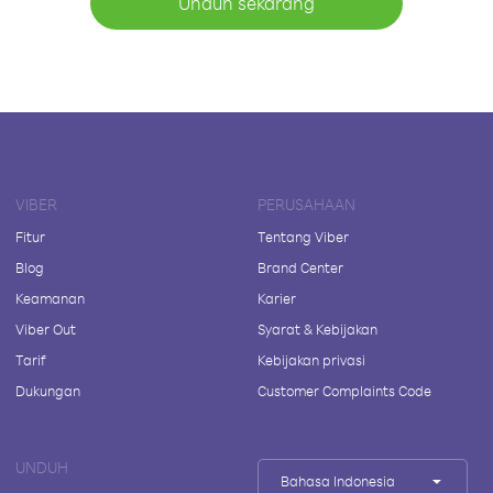
Unduh sekarang
VIBER
PERUSAHAAN
Fitur
Tentang Viber
Blog
Brand Center
Keamanan
Karier
Viber Out
Syarat & Kebijakan
Tarif
Kebijakan privasi
Dukungan
Customer Complaints Code
UNDUH
Bahasa Indonesia