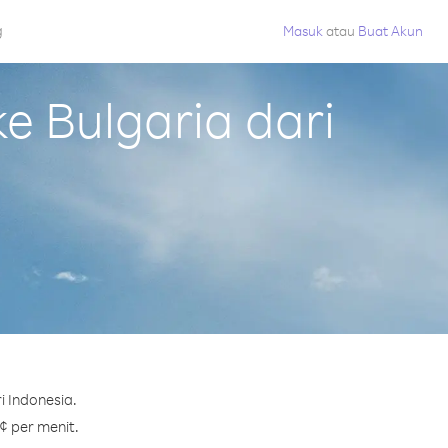
g
Masuk
atau
Buat Akun
 Bulgaria dari
i Indonesia.
¢ per menit.