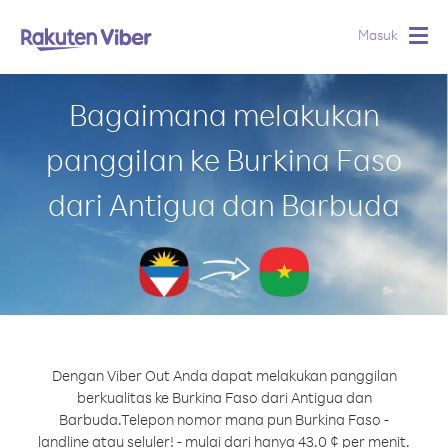
Masuk
Togg
navig
Bagaimana melakukan
panggilan ke Burkina Faso
dari Antigua dan Barbuda
Dengan Viber Out Anda dapat melakukan panggilan
berkualitas ke Burkina Faso dari Antigua dan
Barbuda.
Telepon nomor mana pun Burkina Faso -
landline atau seluler! - mulai dari hanya 43.0 ¢ per menit.