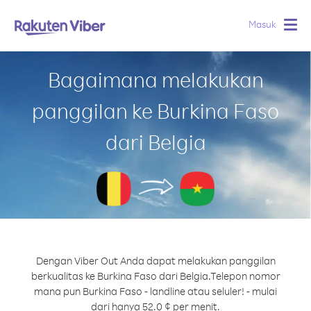
Masuk
Togg
navig
Bagaimana melakukan
panggilan ke Burkina Faso
dari Belgia
Dengan Viber Out Anda dapat melakukan panggilan
berkualitas ke Burkina Faso dari Belgia.
Telepon nomor
mana pun Burkina Faso - landline atau seluler! - mulai
dari hanya 52.0 ¢ per menit.