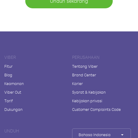
Unduh sekarang
VIBER
PERUSAHAAN
Fitur
Tentang Viber
Blog
Brand Center
Keamanan
Karier
Viber Out
Syarat & Kebijakan
Tarif
Kebijakan privasi
Dukungan
Customer Complaints Code
UNDUH
Bahasa Indonesia