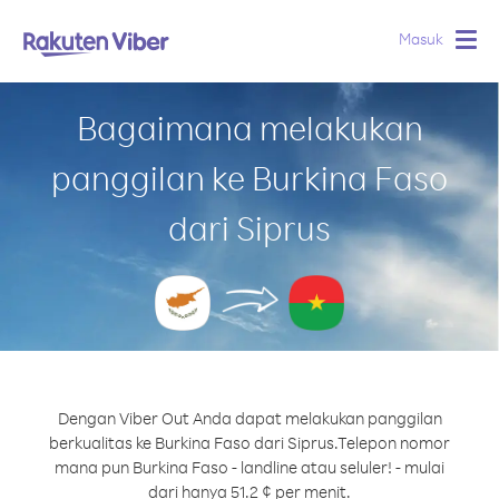
Masuk
Togg
navig
Bagaimana melakukan
panggilan ke Burkina Faso
dari Siprus
Dengan Viber Out Anda dapat melakukan panggilan
berkualitas ke Burkina Faso dari Siprus.
Telepon nomor
mana pun Burkina Faso - landline atau seluler! - mulai
dari hanya 51.2 ¢ per menit.