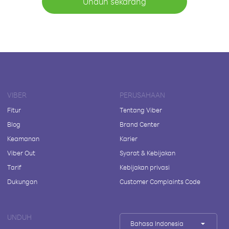
Unduh sekarang
VIBER
PERUSAHAAN
Fitur
Tentang Viber
Blog
Brand Center
Keamanan
Karier
Viber Out
Syarat & Kebijakan
Tarif
Kebijakan privasi
Dukungan
Customer Complaints Code
UNDUH
Bahasa Indonesia