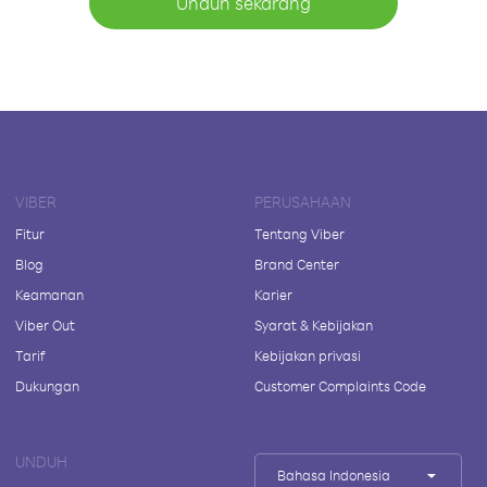
Unduh sekarang
VIBER
PERUSAHAAN
Fitur
Tentang Viber
Blog
Brand Center
Keamanan
Karier
Viber Out
Syarat & Kebijakan
Tarif
Kebijakan privasi
Dukungan
Customer Complaints Code
UNDUH
Bahasa Indonesia