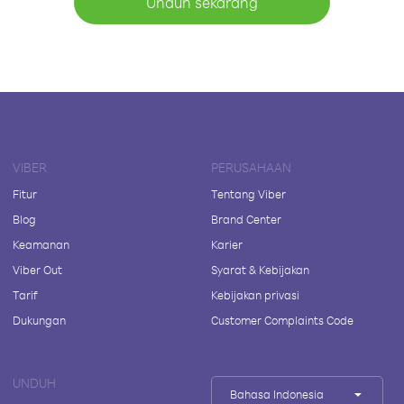
Unduh sekarang
VIBER
PERUSAHAAN
Fitur
Tentang Viber
Blog
Brand Center
Keamanan
Karier
Viber Out
Syarat & Kebijakan
Tarif
Kebijakan privasi
Dukungan
Customer Complaints Code
UNDUH
Bahasa Indonesia