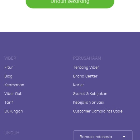
Unduh sekarang
VIBER
PERUSAHAAN
Fitur
Tentang Viber
Blog
Brand Center
Keamanan
Karier
Viber Out
Syarat & Kebijakan
Tarif
Kebijakan privasi
Dukungan
Customer Complaints Code
UNDUH
Bahasa Indonesia