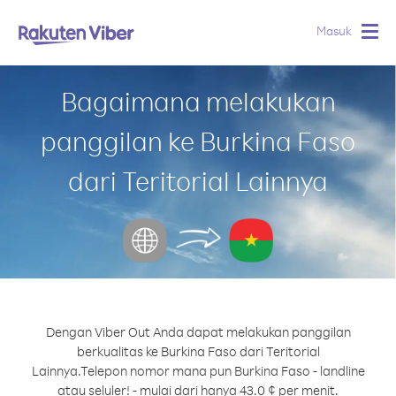
Masuk
Togg
navig
Bagaimana melakukan
panggilan ke Burkina Faso
dari Teritorial Lainnya
Dengan Viber Out Anda dapat melakukan panggilan
berkualitas ke Burkina Faso dari Teritorial
Lainnya.
Telepon nomor mana pun Burkina Faso - landline
atau seluler! - mulai dari hanya 43.0 ¢ per menit.