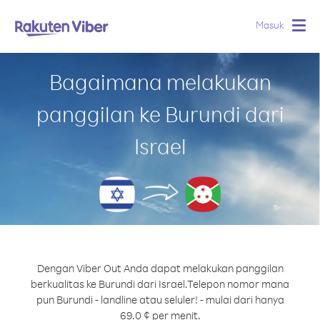
Masuk
Togg
navig
Bagaimana melakukan
panggilan ke Burundi dari
Israel
Dengan Viber Out Anda dapat melakukan panggilan
berkualitas ke Burundi dari Israel.
Telepon nomor mana
pun Burundi - landline atau seluler! - mulai dari hanya
69.0 ¢ per menit.