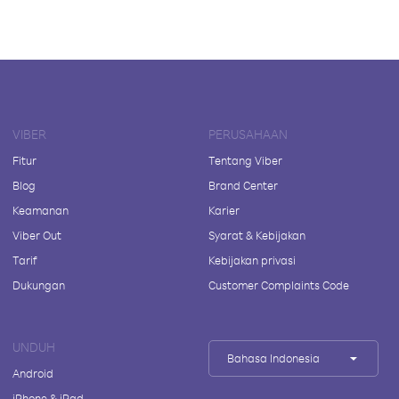
VIBER
PERUSAHAAN
Fitur
Tentang Viber
Blog
Brand Center
Keamanan
Karier
Viber Out
Syarat & Kebijakan
Tarif
Kebijakan privasi
Dukungan
Customer Complaints Code
UNDUH
Bahasa Indonesia
Android
iPhone & iPad