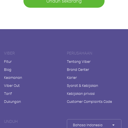
Unduh sekarang
VIBER
PERUSAHAAN
Fitur
Tentang Viber
Blog
Brand Center
Keamanan
Karier
Viber Out
Syarat & Kebijakan
Tarif
Kebijakan privasi
Dukungan
Customer Complaints Code
UNDUH
Bahasa Indonesia