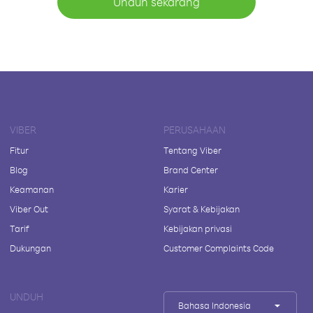
Unduh sekarang
VIBER
PERUSAHAAN
Fitur
Tentang Viber
Blog
Brand Center
Keamanan
Karier
Viber Out
Syarat & Kebijakan
Tarif
Kebijakan privasi
Dukungan
Customer Complaints Code
UNDUH
Bahasa Indonesia