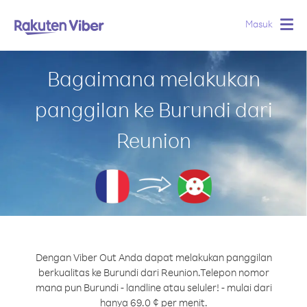
Masuk
Togg
navig
Bagaimana melakukan
panggilan ke Burundi dari
Reunion
Dengan Viber Out Anda dapat melakukan panggilan
berkualitas ke Burundi dari Reunion.
Telepon nomor
mana pun Burundi - landline atau seluler! - mulai dari
hanya 69.0 ¢ per menit.