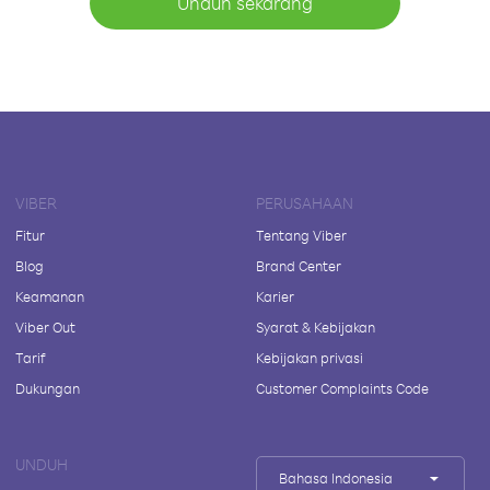
Unduh sekarang
VIBER
PERUSAHAAN
Fitur
Tentang Viber
Blog
Brand Center
Keamanan
Karier
Viber Out
Syarat & Kebijakan
Tarif
Kebijakan privasi
Dukungan
Customer Complaints Code
UNDUH
Bahasa Indonesia