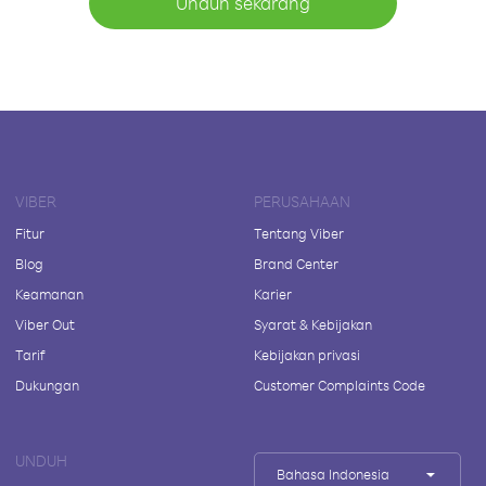
Unduh sekarang
VIBER
PERUSAHAAN
Fitur
Tentang Viber
Blog
Brand Center
Keamanan
Karier
Viber Out
Syarat & Kebijakan
Tarif
Kebijakan privasi
Dukungan
Customer Complaints Code
UNDUH
Bahasa Indonesia