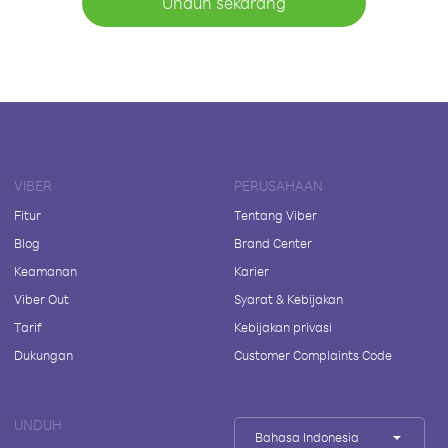
Unduh sekarang
VIBER
PERUSAHAAN
Fitur
Tentang Viber
Blog
Brand Center
Keamanan
Karier
Viber Out
Syarat & Kebijakan
Tarif
Kebijakan privasi
Dukungan
Customer Complaints Code
UNDUH
Bahasa Indonesia