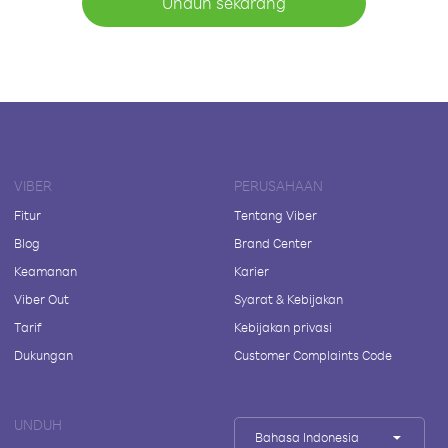
Unduh sekarang
VIBER
PERUSAHAAN
Fitur
Tentang Viber
Blog
Brand Center
Keamanan
Karier
Viber Out
Syarat & Kebijakan
Tarif
Kebijakan privasi
Dukungan
Customer Complaints Code
UNDUH
Bahasa Indonesia