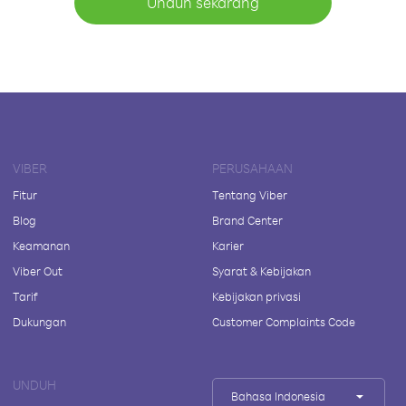
Unduh sekarang
VIBER
PERUSAHAAN
Fitur
Tentang Viber
Blog
Brand Center
Keamanan
Karier
Viber Out
Syarat & Kebijakan
Tarif
Kebijakan privasi
Dukungan
Customer Complaints Code
UNDUH
Bahasa Indonesia