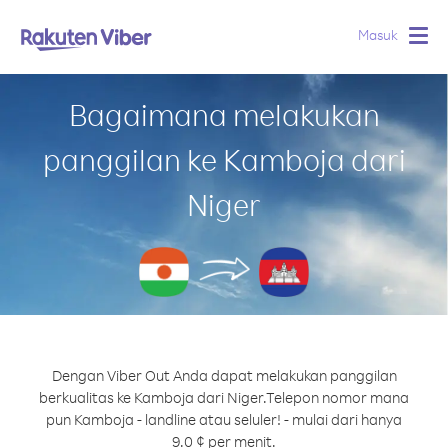
Masuk
Togg
navig
Bagaimana melakukan
panggilan ke Kamboja dari
Niger
Dengan Viber Out Anda dapat melakukan panggilan
berkualitas ke Kamboja dari Niger.
Telepon nomor mana
pun Kamboja - landline atau seluler! - mulai dari hanya
9.0 ¢ per menit.