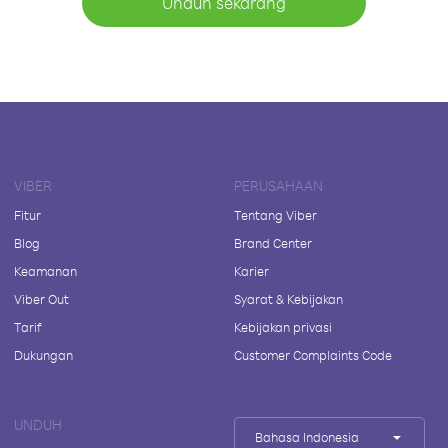
Unduh sekarang
VIBER
PERUSAHAAN
Fitur
Tentang Viber
Blog
Brand Center
Keamanan
Karier
Viber Out
Syarat & Kebijakan
Tarif
Kebijakan privasi
Dukungan
Customer Complaints Code
UNDUH
Bahasa Indonesia