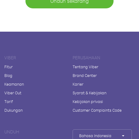
Unduh sekarang
VIBER
PERUSAHAAN
Fitur
Tentang Viber
Blog
Brand Center
Keamanan
Karier
Viber Out
Syarat & Kebijakan
Tarif
Kebijakan privasi
Dukungan
Customer Complaints Code
UNDUH
Bahasa Indonesia