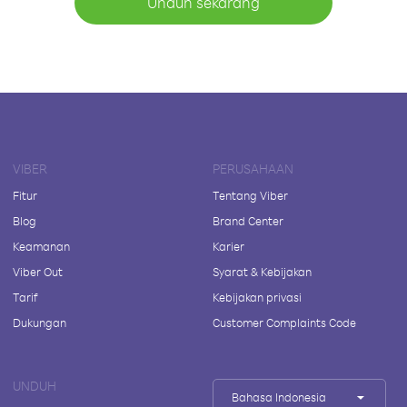
Unduh sekarang
VIBER
PERUSAHAAN
Fitur
Tentang Viber
Blog
Brand Center
Keamanan
Karier
Viber Out
Syarat & Kebijakan
Tarif
Kebijakan privasi
Dukungan
Customer Complaints Code
UNDUH
Bahasa Indonesia