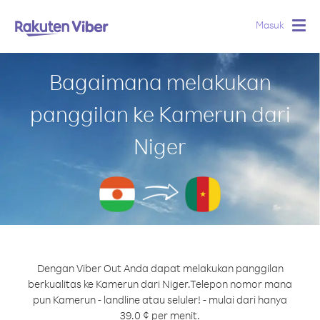
Masuk
Togg
navig
Bagaimana melakukan
panggilan ke Kamerun dari
Niger
Dengan Viber Out Anda dapat melakukan panggilan
berkualitas ke Kamerun dari Niger.
Telepon nomor mana
pun Kamerun - landline atau seluler! - mulai dari hanya
39.0 ¢ per menit.