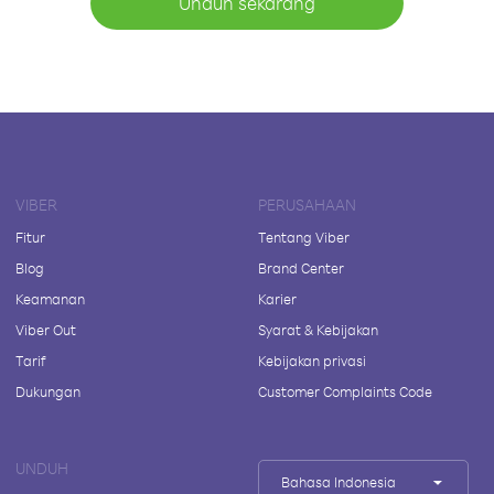
Unduh sekarang
VIBER
PERUSAHAAN
Fitur
Tentang Viber
Blog
Brand Center
Keamanan
Karier
Viber Out
Syarat & Kebijakan
Tarif
Kebijakan privasi
Dukungan
Customer Complaints Code
UNDUH
Bahasa Indonesia