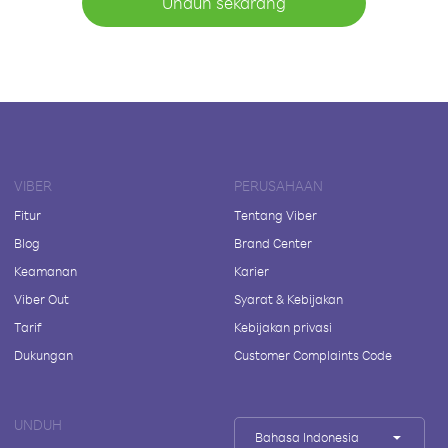
Unduh sekarang
VIBER
PERUSAHAAN
Fitur
Tentang Viber
Blog
Brand Center
Keamanan
Karier
Viber Out
Syarat & Kebijakan
Tarif
Kebijakan privasi
Dukungan
Customer Complaints Code
UNDUH
Bahasa Indonesia