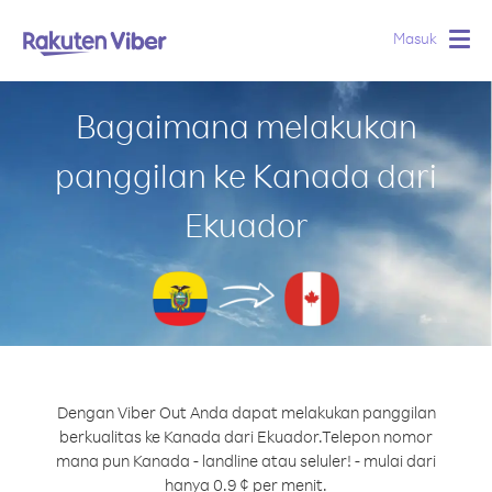
Masuk
Togg
navig
Bagaimana melakukan
panggilan ke Kanada dari
Ekuador
Dengan Viber Out Anda dapat melakukan panggilan
berkualitas ke Kanada dari Ekuador.
Telepon nomor
mana pun Kanada - landline atau seluler! - mulai dari
hanya 0.9 ¢ per menit.