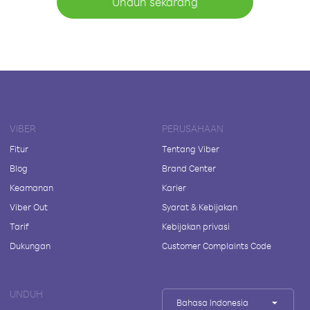
Unduh sekarang
VIBER
PERUSAHAAN
Fitur
Tentang Viber
Blog
Brand Center
Keamanan
Karier
Viber Out
Syarat & Kebijakan
Tarif
Kebijakan privasi
Dukungan
Customer Complaints Code
UNDUH
Bahasa Indonesia