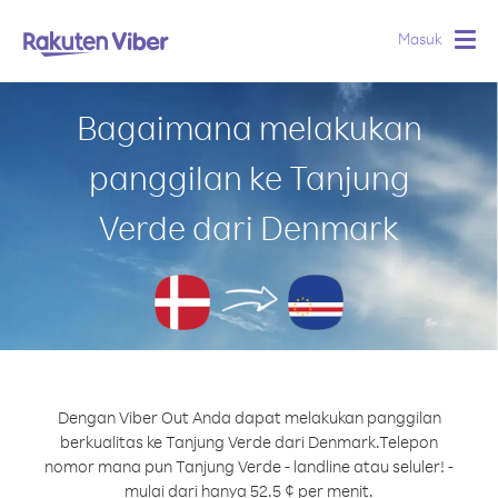
Masuk
Togg
navig
Bagaimana melakukan
panggilan ke Tanjung
Verde dari Denmark
Dengan Viber Out Anda dapat melakukan panggilan
berkualitas ke Tanjung Verde dari Denmark.
Telepon
nomor mana pun Tanjung Verde - landline atau seluler! -
mulai dari hanya 52.5 ¢ per menit.