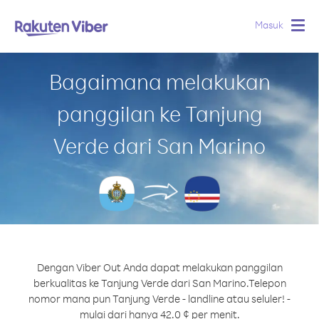
Masuk
Togg
navig
Bagaimana melakukan
panggilan ke Tanjung
Verde dari San Marino
Dengan Viber Out Anda dapat melakukan panggilan
berkualitas ke Tanjung Verde dari San Marino.
Telepon
nomor mana pun Tanjung Verde - landline atau seluler! -
mulai dari hanya 42.0 ¢ per menit.