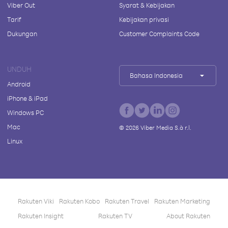
Viber Out
Syarat & Kebijakan
Tarif
Kebijakan privasi
Dukungan
Customer Complaints Code
UNDUH
Bahasa Indonesia
Android
iPhone & iPad
Windows PC
Mac
©
2026
Viber Media S.à r.l.
Linux
Rakuten Viki
Rakuten Kobo
Rakuten Travel
Rakuten Marketing
Rakuten Insight
Rakuten TV
About Rakuten