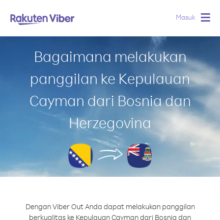
Masuk
Togg
navig
Bagaimana melakukan
panggilan ke Kepulauan
Cayman dari Bosnia dan
Herzegovina
Dengan Viber Out Anda dapat melakukan panggilan
berkualitas ke Kepulauan Cayman dari Bosnia dan