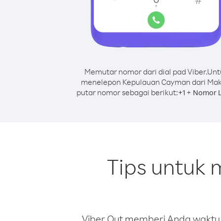
Memutar nomor dari dial pad Viber.
Unt
menelepon Kepulauan Cayman dari Mak
putar nomor sebagai berikut:
+
+
1
Nomor L
Tips untuk
Viber Out memberi Anda waktu m