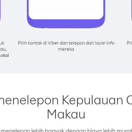
uk
Pilih kontak di Viber dan telepon dari layar info
Pi
au,
mereka
okal
 menelepon Kepulauan 
Makau
enelepon lebih banyak dengan biaya lebih murah.