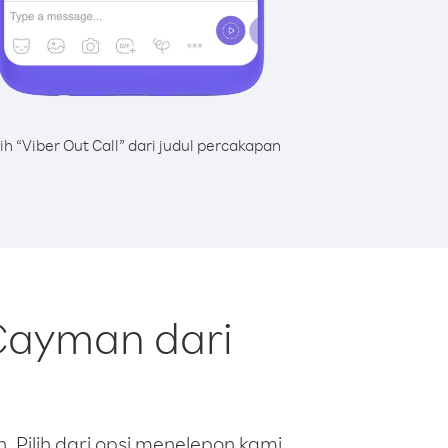
lih “Viber Out Call” dari judul percakapan
Cayman dari
 Pilih dari opsi menelepon kami