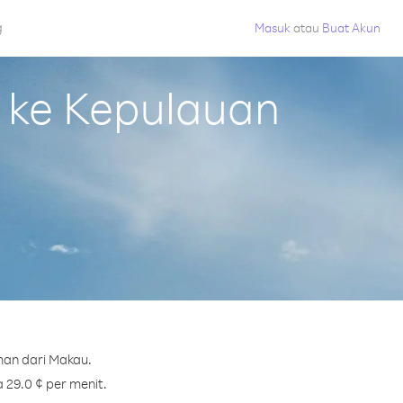
g
Masuk
atau
Buat Akun
 ke Kepulauan
u
man dari Makau.
 29.0 ¢ per menit.