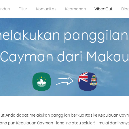
nduh
Fitur
Komunitas
Keamanan
Viber Out
Blo
lakukan panggilan
Cayman dari Maka
ut Anda dapat melakukan panggilan berkualitas ke Kepulauan Cay
a pun Kepulauan Cayman - landline atau seluler! - mulai dari hanya