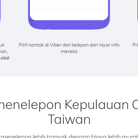
uk
Pilih kontak di Viber dan telepon dari layar info
Pi
wan,
mereka
okal
 menelepon Kepulauan 
Taiwan
enelepon lebih banyak dengan biaya lebih murah.