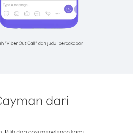
lih “Viber Out Call” dari judul percakapan
Cayman dari
 Pilih dari opsi menelepon kami