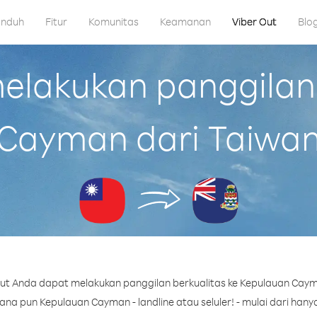
nduh
Fitur
Komunitas
Keamanan
Viber Out
Blo
lakukan panggilan
Cayman dari Taiwa
ut Anda dapat melakukan panggilan berkualitas ke Kepulauan Caym
a pun Kepulauan Cayman - landline atau seluler! - mulai dari hanya