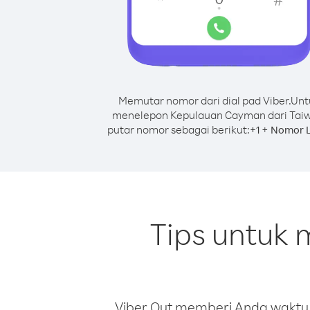
Memutar nomor dari dial pad Viber.
Unt
menelepon Kepulauan Cayman dari Tai
putar nomor sebagai berikut:
+
+
1
Nomor L
Tips untuk
Viber Out memberi Anda waktu m