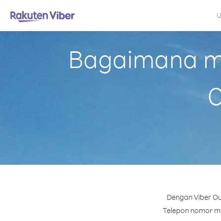
U
Bagaimana me
C
Dengan Viber Ou
Telepon nomor man