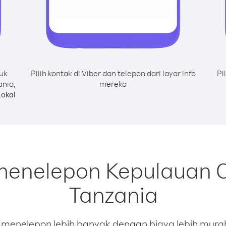
uk
Pilih kontak di Viber dan telepon dari layar info
Pi
nia,
mereka
okal
 menelepon Kepulauan 
Tanzania
enelepon lebih banyak dengan biaya lebih murah.