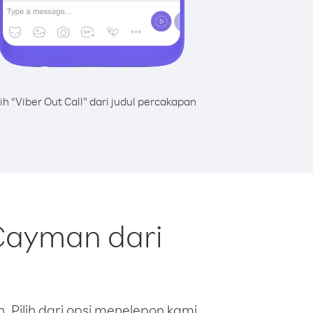
lih “Viber Out Call” dari judul percakapan
Cayman dari
 Pilih dari opsi menelepon kami