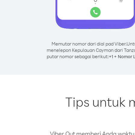
Memutar nomor dari dial pad Viber.
Unt
menelepon Kepulauan Cayman dari Tanza
putar nomor sebagai berikut:
+
+
1
Nomor L
Tips untuk
Viber Out memberi Anda waktu m