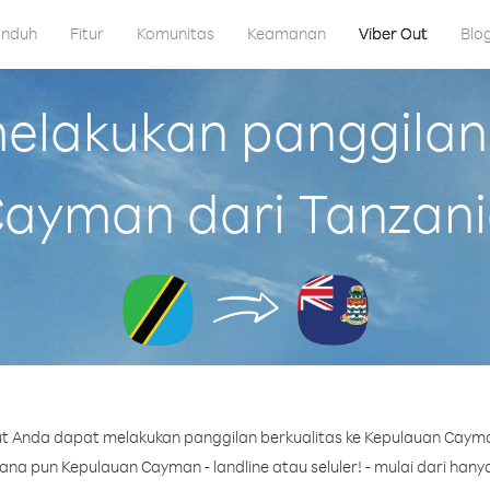
nduh
Fitur
Komunitas
Keamanan
Viber Out
Blo
lakukan panggilan
ayman dari Tanzan
t Anda dapat melakukan panggilan berkualitas ke Kepulauan Cayma
a pun Kepulauan Cayman - landline atau seluler! - mulai dari hanya