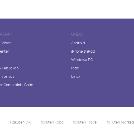
AHAAN
UNDUH
 Viber
Android
enter
iPhone & iPad
Windows PC
& Kebijakan
Mac
n privasi
Linux
r Complaints Code
Rakuten Viki
Rakuten Kobo
Rakuten Travel
Rakuten Market