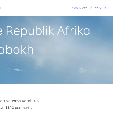
g
Masuk
atau
Buat Akun
Republik Afrika
rabakh
 dari Nagorno-Karabakh.
nya $1.20 per menit.