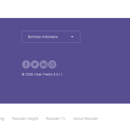
Bahasa Indonesia
©
2026
Viber Media S.à r.l.
ing
Rakuten Insight
Rakuten TV
About Rakuten