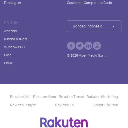
Dukungan
Customer Complaints Code
UNDUH
Bahasa Indonesia
Android
iPhone & iPad
Windows PC
Mac
©
2026
Viber Media S.à r.l.
Linux
Rakuten Viki
Rakuten Kobo
Rakuten Travel
Rakuten Marketing
Rakuten Insight
Rakuten TV
About Rakuten