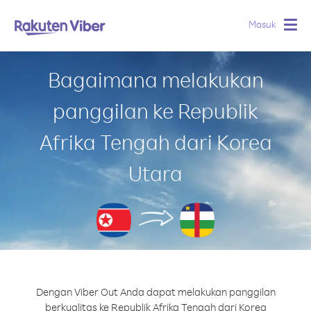
Masuk
Togg
navig
Bagaimana melakukan
panggilan ke Republik
Afrika Tengah dari Korea
Utara
Dengan Viber Out Anda dapat melakukan panggilan
berkualitas ke Republik Afrika Tengah dari Korea