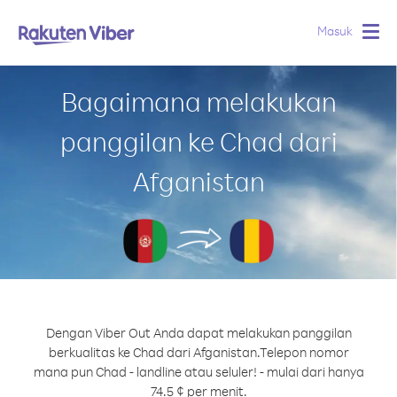
Masuk
Togg
navig
Bagaimana melakukan
panggilan ke Chad dari
Afganistan
Dengan Viber Out Anda dapat melakukan panggilan
berkualitas ke Chad dari Afganistan.
Telepon nomor
mana pun Chad - landline atau seluler! - mulai dari hanya
74.5 ¢ per menit.