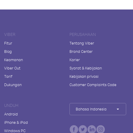
VIBER
PERUSAHAAN
Fitur
Tentang Viber
Blog
Brand Center
Keamanan
Karier
Viber Out
Syarat & Kebijakan
Tarif
Kebijakan privasi
Dukungan
Customer Complaints Code
UNDUH
Bahasa Indonesia
Android
iPhone & iPad
Windows PC