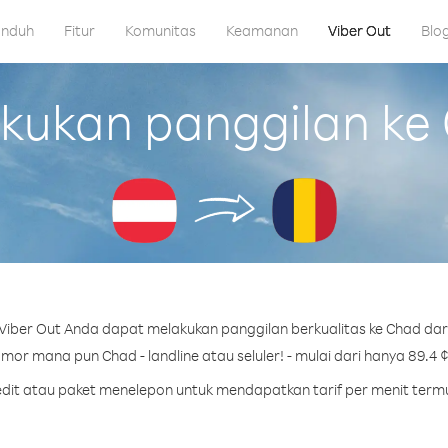
nduh
Fitur
Komunitas
Keamanan
Viber Out
Blo
ukan panggilan ke C
iber Out Anda dapat melakukan panggilan berkualitas ke Chad dari
mor mana pun Chad - landline atau seluler! - mulai dari hanya 89.4 ¢
redit atau paket menelepon untuk mendapatkan tarif per menit term