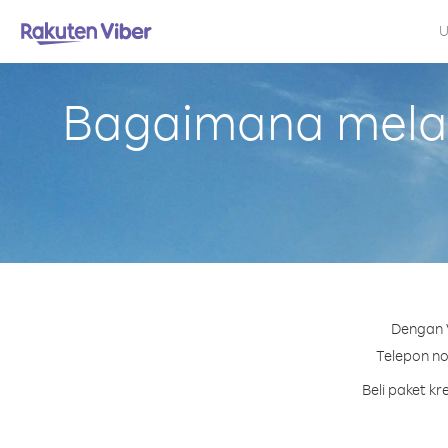
U
Bagaimana melak
Dengan V
Telepon no
Beli paket k