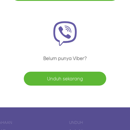
Belum punya Viber?
Unduh sekarang
AHAAN
UNDUH