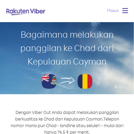
Masuk
Togg
navig
Bagaimana melakukan
panggilan ke Chad dari
Kepulauan Cayman
Dengan Viber Out Anda dapat melakukan panggilan
berkualitas ke Chad dari Kepulauan Cayman.
Telepon
nomor mana pun Chad - landline atau seluler! - mulai dari
hanya 74.5 ¢ per menit.