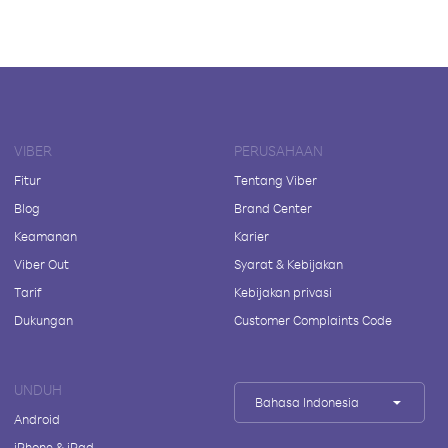
VIBER
PERUSAHAAN
Fitur
Tentang Viber
Blog
Brand Center
Keamanan
Karier
Viber Out
Syarat & Kebijakan
Tarif
Kebijakan privasi
Dukungan
Customer Complaints Code
UNDUH
Bahasa Indonesia
Android
iPhone & iPad