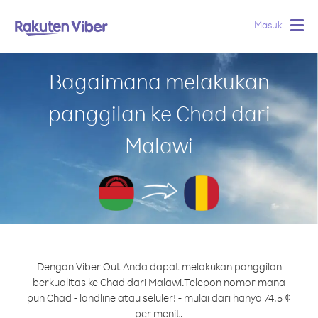
Masuk
Togg
navig
Bagaimana melakukan
panggilan ke Chad dari
Malawi
Dengan Viber Out Anda dapat melakukan panggilan
berkualitas ke Chad dari Malawi.
Telepon nomor mana
pun Chad - landline atau seluler! - mulai dari hanya 74.5 ¢
per menit.