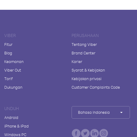
VIBER
PERUSAHAAN
Fitur
Tentang Viber
Blog
Brand Center
Keamanan
Karier
Viber Out
Syarat & Kebijakan
Tarif
Kebijakan privasi
Dukungan
Customer Complaints Code
UNDUH
Bahasa Indonesia
Android
iPhone & iPad
Windows PC