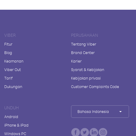
VIBER
PERUSAHAAN
Fitur
Tentang Viber
Blog
Brand Center
Keamanan
Karier
Viber Out
Syarat & Kebijakan
Tarif
Kebijakan privasi
Dukungan
Customer Complaints Code
UNDUH
Bahasa Indonesia
Android
iPhone & iPad
Windows PC