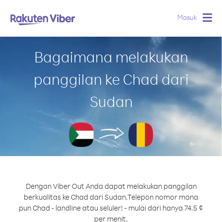
Masuk
Togg
navig
Bagaimana melakukan
panggilan ke Chad dari
Sudan
Dengan Viber Out Anda dapat melakukan panggilan
berkualitas ke Chad dari Sudan.
Telepon nomor mana
pun Chad - landline atau seluler! - mulai dari hanya 74.5 ¢
per menit.