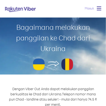
Masuk
Togg
navig
Bagaimana melakukan
panggilan ke Chad dari
Ukraina
Dengan Viber Out Anda dapat melakukan panggilan
berkualitas ke Chad dari Ukraina.
Telepon nomor mana
pun Chad - landline atau seluler! - mulai dari hanya 74.5 ¢
per menit.