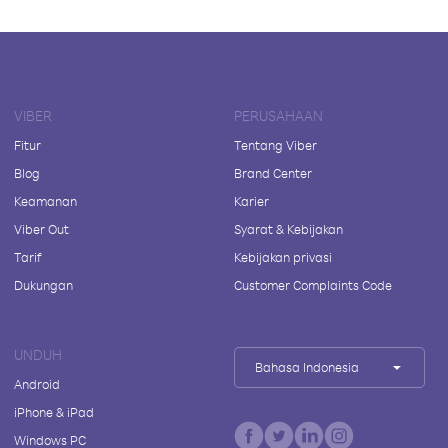
VIBER
PERUSAHAAN
Fitur
Tentang Viber
Blog
Brand Center
Keamanan
Karier
Viber Out
Syarat & Kebijakan
Tarif
Kebijakan privasi
Dukungan
Customer Complaints Code
UNDUH
Bahasa Indonesia
Android
iPhone & iPad
Windows PC