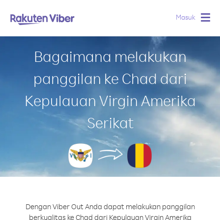
Masuk
Togg
navig
Bagaimana melakukan
panggilan ke Chad dari
Kepulauan Virgin Amerika
Serikat
Dengan Viber Out Anda dapat melakukan panggilan
berkualitas ke Chad dari Kepulauan Virgin Amerika