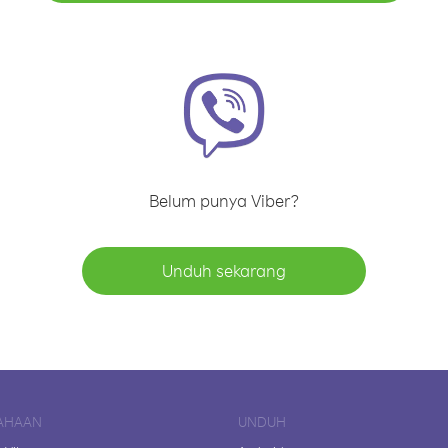
Belum punya Viber?
Unduh sekarang
AHAAN
UNDUH