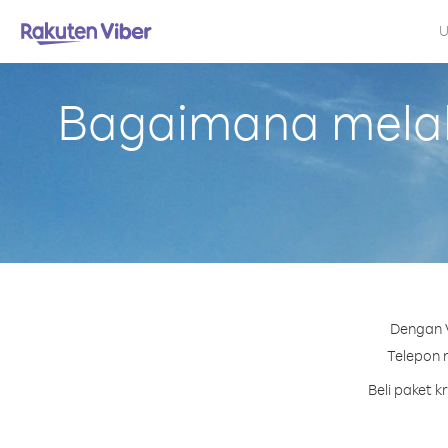
U
Bagaimana melaku
Dengan V
Telepon n
Beli paket 