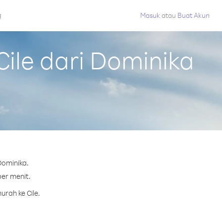
g
Masuk
atau
Buat Akun
ile dari Dominika
Dominika.
per menit.
rah ke Cile.