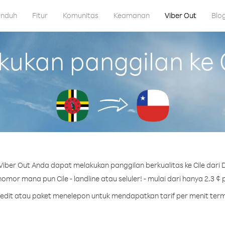
nduh
Fitur
Komunitas
Keamanan
Viber Out
Blo
kan panggilan ke C
iber Out Anda dapat melakukan panggilan berkualitas ke Cile dari 
omor mana pun Cile - landline atau seluler! - mulai dari hanya 2.3 ¢ 
kredit atau paket menelepon untuk mendapatkan tarif per menit termu