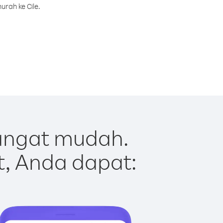
rah ke Cile.
sangat mudah.
t, Anda dapat: