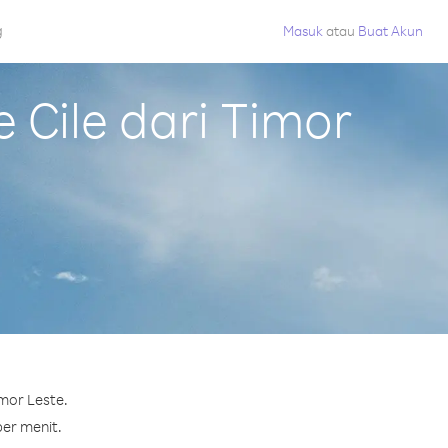
g
Masuk
atau
Buat Akun
Cile dari Timor
mor Leste.
per menit.